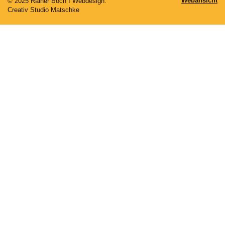
Webansicht
© 2025 Rainer Boch I Webdesign:
Creativ Studio Matschke